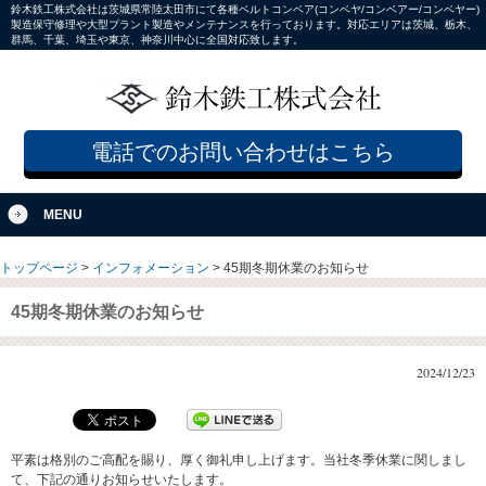
鈴木鉄工株式会社は茨城県常陸太田市にて各種ベルトコンベア(コンベヤ/コンベアー/コンベヤー)
製造保守修理や大型プラント製造やメンテナンスを行っております。対応エリアは茨城、栃木、
群馬、千葉、埼玉や東京、神奈川中心に全国対応致します。
電話でのお問い合わせはこちら
MENU
トップページ
>
インフォメーション
>
45期冬期休業のお知らせ
45期冬期休業のお知らせ
2024/12/23
平素は格別のご高配を賜り、厚く御礼申し上げます。当社冬季休業に関しまし
て、下記の通りお知らせいたします。