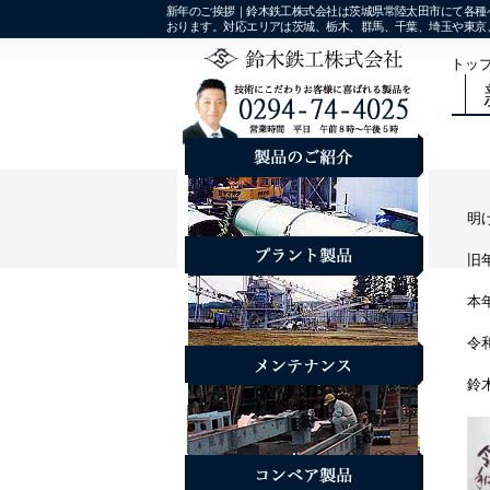
新年のご挨拶｜鈴木鉄工株式会社は茨城県常陸太田市にて各種ベ
おります。対応エリアは茨城、栃木、群馬、千葉、埼玉や東京
トッ
明
旧
本
令
鈴