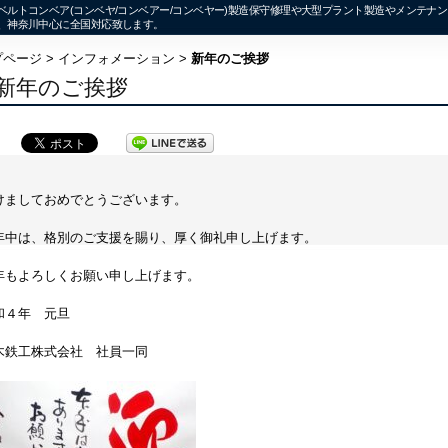
ルトコンベア(コンベヤ/コンベアー/コンベヤー)製造保守修理や大型プラント製造やメンテナ
、神奈川中心に全国対応致します。
プページ
>
インフォメーション
>
新年のご挨拶
新年のご挨拶
けましておめでとうございます。
年中は、格別のご支援を賜り、厚く御礼申し上げます。
年もよろしくお願い申し上げます。
和４年 元旦
木鉄工株式会社 社員一同