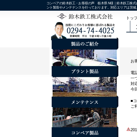
コンベアの鈴木鉄工・お客様の声 栃木県 N様｜鈴木鉄工株式
ント製造やメンテナンスを行っております。対応エリアは茨城
トッ
お
電
一
対
今
■
ご
2