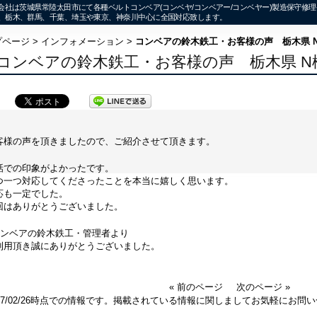
会社は茨城県常陸太田市にて各種ベルトコンベア(コンベヤ/コンベアー/コンベヤー)製造保守修
、栃木、群馬、千葉、埼玉や東京、神奈川中心に全国対応致します。
プページ
>
インフォメーション
>
コンベアの鈴木鉄工・お客様の声 栃木県 
コンベアの鈴木鉄工・お客様の声 栃木県 N
客様の声を頂きましたので、ご紹介させて頂きます。
話での印象がよかったです。
つ一つ対応してくださったことを本当に嬉しく思います。
応も一定でした。
回はありがとうございました。
コンベアの鈴木鉄工・管理者より
利用頂き誠にありがとうございました。
« 前のページ
次のページ »
017/02/26時点での情報です。掲載されている情報に関しましてお気軽にお問